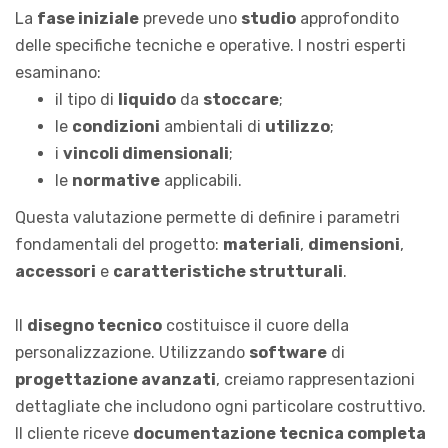
La
fase iniziale
prevede uno
studio
approfondito
delle specifiche tecniche e operative. I nostri esperti
esaminano:
il tipo di
liquido
da
stoccare
;
le
condizioni
ambientali di
utilizzo
;
i
vincoli dimensionali
;
le
normative
applicabili.
Questa valutazione permette di definire i parametri
fondamentali del progetto:
materiali
,
dimensioni
,
accessori
e
caratteristiche strutturali
.
Il
disegno tecnico
costituisce il cuore della
personalizzazione. Utilizzando
software
di
progettazione avanzati
, creiamo rappresentazioni
dettagliate che includono ogni particolare costruttivo.
Il cliente riceve
documentazione tecnica completa