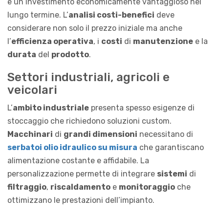
e un investimento economicamente vantaggioso nel
lungo termine. L’
analisi costi-benefici
deve
considerare non solo il prezzo iniziale ma anche
l’
efficienza operativa
, i
costi
di
manutenzione
e la
durata
del
prodotto
.
Settori industriali, agricoli e
veicolari
L’
ambito industriale
presenta spesso esigenze di
stoccaggio che richiedono soluzioni custom.
Macchinari
di
grandi dimensioni
necessitano di
serbatoi olio idraulico su misura
che garantiscano
alimentazione costante e affidabile. La
personalizzazione permette di integrare
sistemi
di
filtraggio
,
riscaldamento
e
monitoraggio
che
ottimizzano le prestazioni dell’impianto.