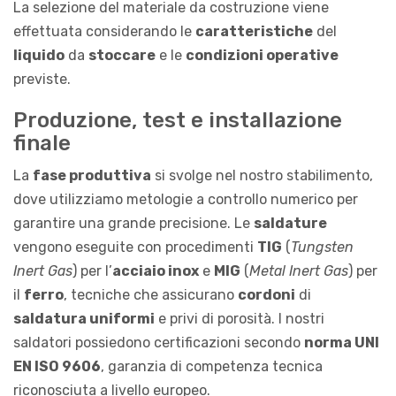
La selezione del materiale da costruzione viene
effettuata considerando le
caratteristiche
del
liquido
da
stoccare
e le
condizioni operative
previste.
Produzione, test e installazione
finale
La
fase produttiva
si svolge nel nostro stabilimento,
dove utilizziamo metologie a controllo numerico per
garantire una grande precisione. Le
saldature
vengono eseguite con procedimenti
TIG
(
Tungsten
Inert Gas
) per l’
acciaio inox
e
MIG
(
Metal Inert Gas
) per
il
ferro
, tecniche che assicurano
cordoni
di
saldatura uniformi
e privi di porosità. I nostri
saldatori possiedono certificazioni secondo
norma UNI
EN ISO 9606
, garanzia di competenza tecnica
riconosciuta a livello europeo.