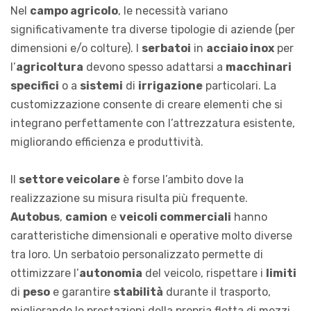
Nel
campo agricolo
, le necessità variano
significativamente tra diverse tipologie di aziende (per
dimensioni e/o colture). I
serbatoi
in
acciaio inox
per
l’
agricoltura
devono spesso adattarsi a
macchinari
specifici
o a
sistemi
di
irrigazione
particolari. La
customizzazione consente di creare elementi che si
integrano perfettamente con l’attrezzatura esistente,
migliorando efficienza e produttività.
Il
settore veicolare
è forse l’ambito dove la
realizzazione su misura risulta più frequente.
Autobus
,
camion
e
veicoli commerciali
hanno
caratteristiche dimensionali e operative molto diverse
tra loro. Un serbatoio personalizzato permette di
ottimizzare l’
autonomia
del veicolo, rispettare i
limiti
di
peso
e garantire
stabilità
durante il trasporto,
migliorando le prestazioni della propria flotta di mezzi.