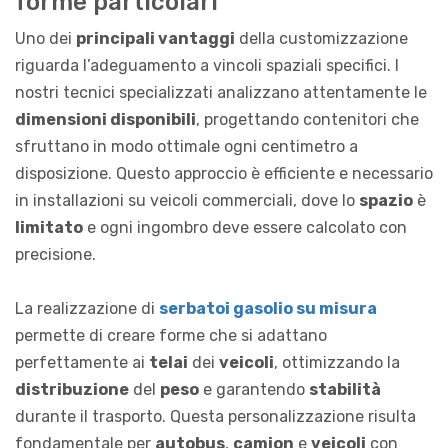
forme particolari
Uno dei
principali vantaggi
della customizzazione
riguarda l’adeguamento a vincoli spaziali specifici. I
nostri tecnici specializzati analizzano attentamente le
dimensioni disponibili
, progettando contenitori che
sfruttano in modo ottimale ogni centimetro a
disposizione. Questo approccio è efficiente e necessario
in installazioni su veicoli commerciali, dove lo
spazio
è
limitato
e ogni ingombro deve essere calcolato con
precisione.
La realizzazione di
serbatoi gasolio su misura
permette di creare forme che si adattano
perfettamente ai
telai
dei
veicoli
, ottimizzando la
distribuzione
del
peso
e garantendo
stabilità
durante il trasporto. Questa personalizzazione risulta
fondamentale per
autobus
,
camion
e
veicoli
con