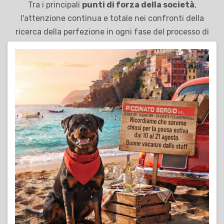
Tra i principali
punti di forza della società
,
l'attenzione continua e totale nei confronti della
ricerca della perfezione in ogni fase del processo di
produzione: dalla scelta dei migliori materiali alla
fruizione delle più innovative tecnologie,
Piccinato
Sergio S.r.l.
adotta uno stile imprenditoriale dinamico
e moderno, in grado di rappresentare la sua solida base
per uno sviluppo sostenibile e per la piena
soddisfazione della clientela.
Scopri di più